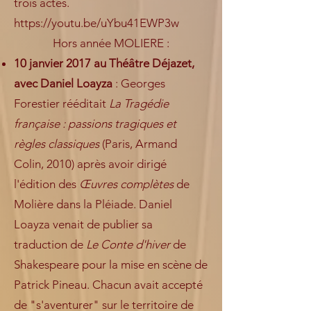
trois actes.
https://youtu.be/uYbu41EWP3w
Hors année MOLIERE :
10 janvier 2017 au Théâtre Déjazet,
avec Daniel Loayza
: Georges
Forestier rééditait
La Tragédie
française : passions tragiques et
règles classiques
(Paris, Armand
Colin, 2010) après avoir dirigé
l'édition des
Œuvres complètes
de
Molière dans la Pléiade. Daniel
Loayza venait de publier sa
traduction de
Le Conte d'hiver
de
Shakespeare pour la mise en scène de
Patrick Pineau. Chacun avait accepté
de "s'aventurer" sur le territoire de