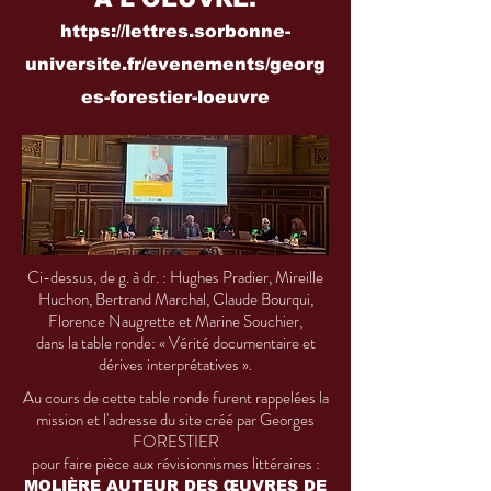
https://lettres.sorbonne-
universite.fr/evenements/georg
es-forestier-loeuvre
Ci-dessus, de g. à dr. : Hughes Pradier, Mireille
Huchon, Bertrand Marchal, Claude Bourqui,
Florence Naugrette et Marine Souchier,
dans la table ronde: « Vérité documentaire et
dérives interprétatives ».
Au cours de cette table ronde furent rappelées la
mission et l'adresse du site créé par Georges
FORESTIER
pour faire pièce aux révisionnismes littéraires :
MOLIÈRE AUTEUR DES ŒUVRES DE