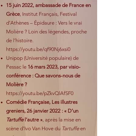
15 juin 2022, ambassade de France en
Grèce
, Institut Français, Festival
d’Athènes – Épidaure : Vers le vrai
Molière ? Loin des légendes, proche
de l’histoire.
https://youtu.be/qf90Nj6xsi0
Unipop (Université populaire) de
Pessac le
16 mars 2023, par visio-
conférence : Que savons-nous de
Molière ?
https://youtu.be/pZkvQlAfSF0
Comédie Française, Les illustres
greniers, 26 janvier 2022 : « D’un
Tartuffe
l’autre »
, après la mise en
scène d’Ivo Van Hove du
Tartuffe
en