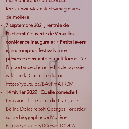
Plus/conference-de-georges-
forestier-sur-le-malade-imaginaire-
de-moliere
7 septembre 2021, rentrée de
l’Université ouverte de Versailles,
conférence inaugurale : « Petits levers
», impromptus, festivals : une
présence constante et multiforme
. De
l’importance d’être né fils de tapissier
valet de la Chambre du roi...
https://youtu.be/BAvPmA1R0MI
14 février 2022 : Quelle comédie !
Emission de la Comédie Française .
Béline Dolat reçoit Georges Forestier
sur sa biographie de Molière.
https://youtu.be/D0mwofDXvKA