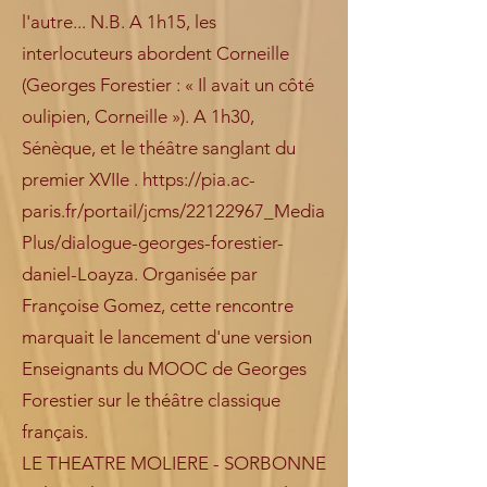
l'autre... N.B. A 1h15, les
interlocuteurs abordent Corneille
(Georges Forestier : « Il avait un côté
oulipien, Corneille »). A 1h30,
Sénèque, et le théâtre sanglant du
premier XVIIe .
https://pia.ac-
paris.fr/portail/jcms/22122967_Media
Plus/dialogue-georges-forestier-
daniel-Loayza.
Organisée par
Françoise Gomez, cette rencontre
marquait le lancement d'une version
Enseignants du MOOC de Georges
Forestier sur le théâtre classique
français.
LE THEATRE MOLIERE - SORBONNE