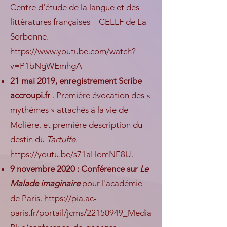
Centre d'étude de la langue et des
littératures françaises – CELLF de La
Sorbonne.
https://www.youtube.com/watch?
v=P1bNgWEmhgA
21 mai 2019, enregistrement Scribe
accroupi.fr
. Première évocation des «
mythèmes » attachés à la vie de
Molière, et première description du
destin du
Tartuffe
.
https://youtu.be/s71aHomNE8U.
9 novembre 2020 : Conférence sur
Le
Malade imaginaire
pour l'académie
de Paris.
https://pia.ac-
paris.fr/portail/jcms/22150949_Media